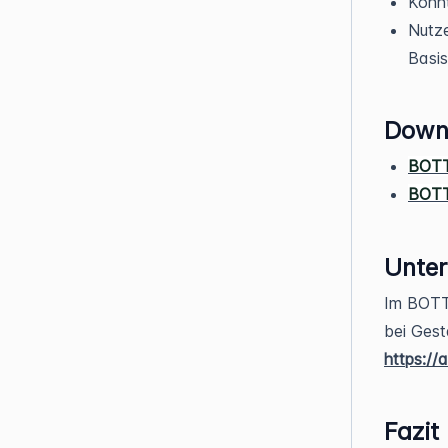
Könnt
Nutze
Basis
Down
BOTT
BOTT
Unte
Im BOTT
bei Gest
https://
Fazit