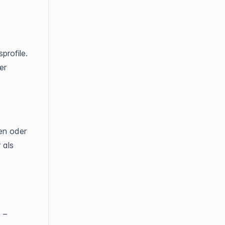
profile.
er
en oder
 als
 –