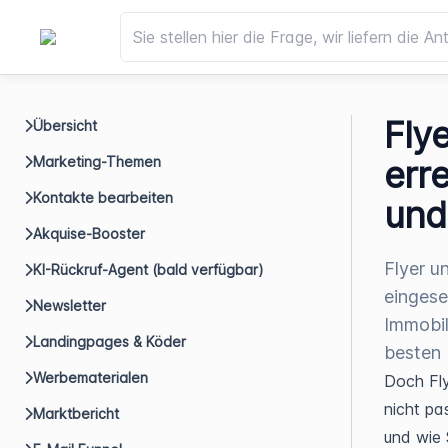
Fly
Übersicht
Marketing-Themen
err
Kontakte bearbeiten
und
Akquise-Booster
Flyer u
KI-Rückruf-Agent (bald verfügbar)
eingese
Newsletter
Immobili
Landingpages & Köder
besten 
Werbematerialen
Doch Fly
nicht pas
Marktbericht
und wie 