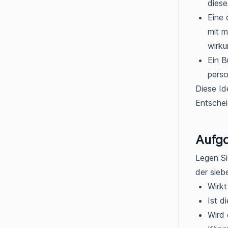
dies
Eine
mit m
wirku
Ein B
perso
Diese Id
Entschei
Aufga
Legen Si
der sieb
Wirkt
Ist d
Wird