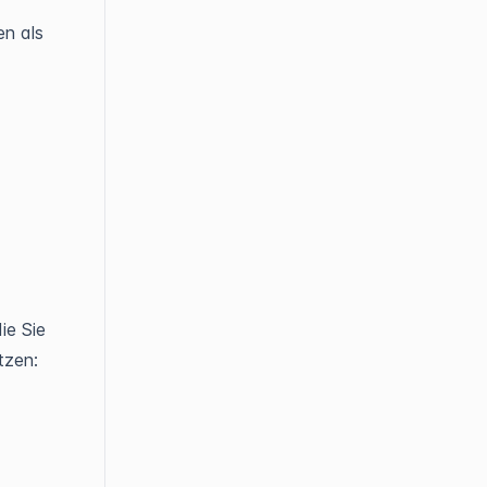
en als
die Sie
tzen: