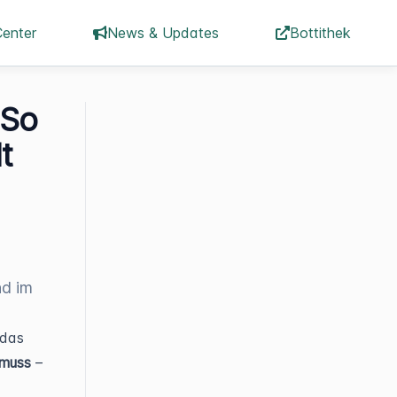
Center
News & Updates
Bottithek
 So
t
nd im
 das
 muss
–