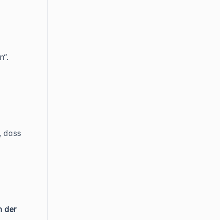
n“.
, dass
n der