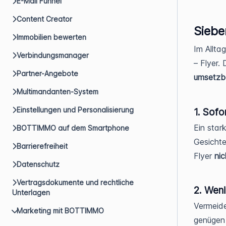
E-Mail Funnel
Content Creator
Siebe
Immobilien bewerten
Im Allta
Verbindungsmanager
– Flyer.
Partner-Angebote
umsetzb
Multimandanten-System
Einstellungen und Personalisierung
1. Sofo
Ein star
BOTTIMMO auf dem Smartphone
Gesichte
Barrierefreiheit
Flyer
ni
Datenschutz
Vertragsdokumente und rechtliche
2. Weni
Unterlagen
Vermeide
Marketing mit BOTTIMMO
genügen