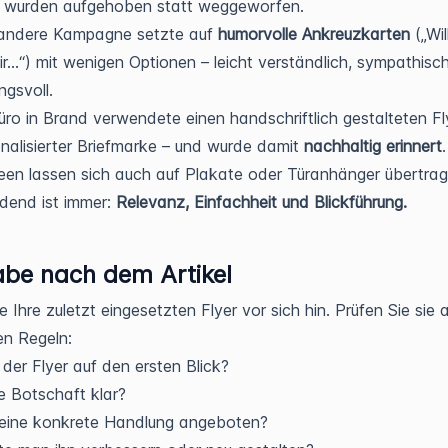
e wurden aufgehoben statt weggeworfen.
 andere Kampagne setzte auf
humorvolle Ankreuzkarten
(„Wil
ir…“) mit wenigen Optionen – leicht verständlich, sympathisch
ngsvoll.
üro in Brand verwendete einen handschriftlich gestalteten Fl
nalisierter Briefmarke – und wurde damit
nachhaltig erinnert
.
een lassen sich auch auf Plakate oder Türanhänger übertrag
dend ist immer:
Relevanz, Einfachheit und Blickführung.
be nach dem Artikel
e Ihre zuletzt eingesetzten Flyer vor sich hin. Prüfen Sie sie
en Regeln:
 der Flyer auf den ersten Blick?
ie Botschaft klar?
 eine konkrete Handlung angeboten?