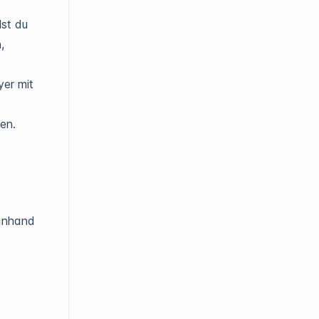
lst du
,
yer mit
en.
 anhand