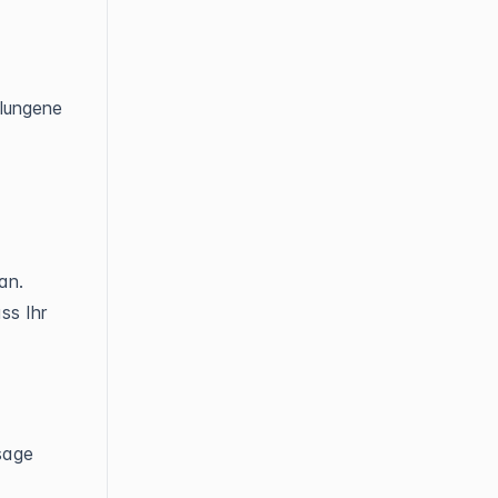
elungene
an.
ss Ihr
sage