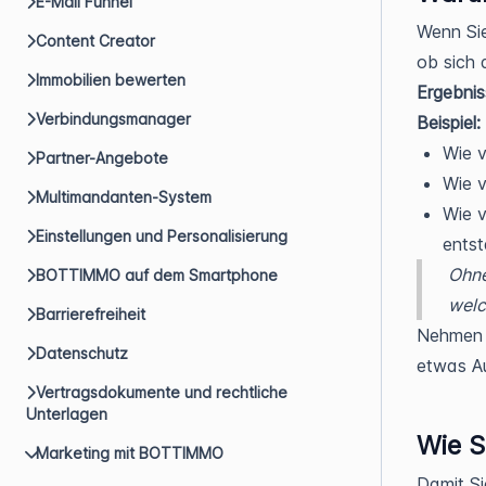
E-Mail Funnel
Wenn Sie
Content Creator
ob sich 
Immobilien bewerten
Ergebni
Verbindungsmanager
Beispiel:
Wie 
Partner-Angebote
Wie v
Multimandanten-System
Wie v
Einstellungen und Personalisierung
ents
Ohne
BOTTIMMO auf dem Smartphone
welc
Barrierefreiheit
Nehmen S
Datenschutz
etwas Au
Vertragsdokumente und rechtliche
Unterlagen
Wie S
Marketing mit BOTTIMMO
Damit S