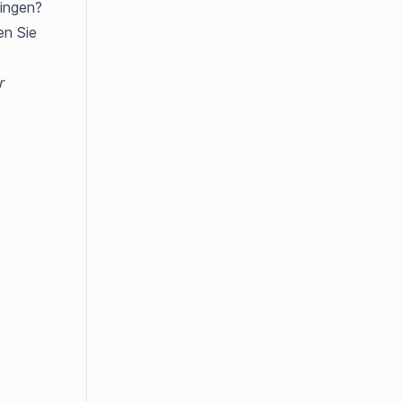
ringen?
en Sie
r