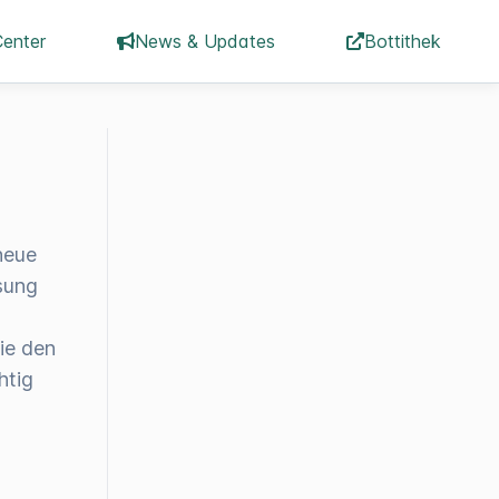
Center
News & Updates
Bottithek
neue
sung
Sie den
htig