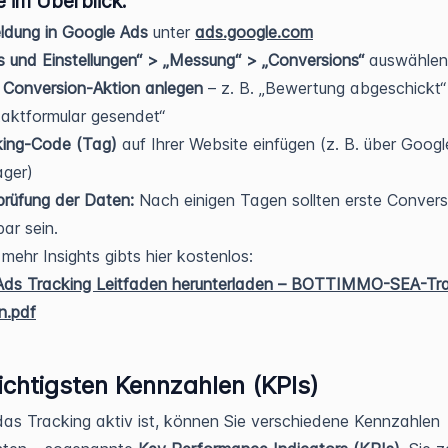
e im Überblick:
ldung in Google Ads
unter
ads.google.com
s und Einstellungen“ > „Messung“ > „Conversions“
auswählen
 Conversion-Aktion anlegen
– z. B. „Bewertung abgeschickt“
aktformular gesendet“
king-Code (Tag)
auf Ihrer Website einfügen (z. B. über Goog
ger)
rüfung der Daten:
Nach einigen Tagen sollten erste Convers
bar sein.
mehr Insights gibts hier kostenlos:
Ads Tracking Leitfaden herunterladen – BOTTIMMO-SEA-Tra
n.pdf
ichtigsten Kennzahlen (KPIs)
as Tracking aktiv ist, können Sie verschiedene Kennzahlen