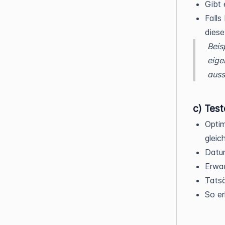
Gibt
Falls
dies
Beis
eige
auss
c) Tes
Optim
gleic
Datum
Erwar
Tats
So er