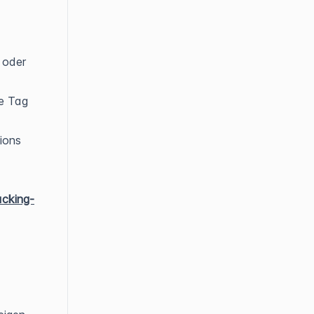
 oder
le Tag
ions
cking-