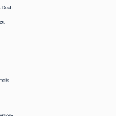
s. Doch
zu.
nmalig
ersion-