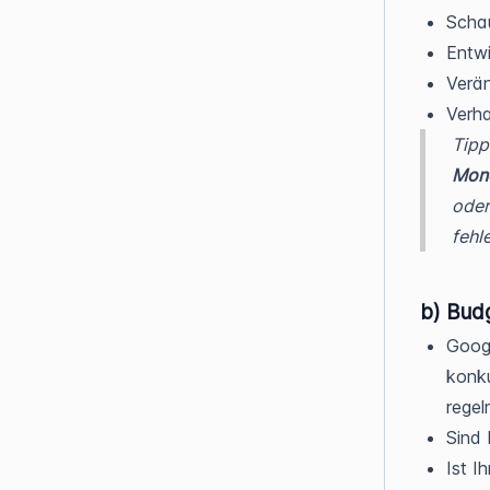
Schau
Entw
Verä
Verha
Tipp
Mon
oder
fehl
b) Bud
Goog
konku
regel
Sind 
Ist I