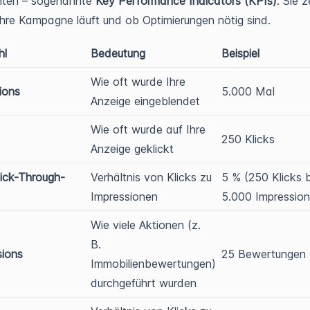
ten – sogenannte
Key Performance Indicators (KPIs)
. Sie z
Ihre Kampagne läuft und ob Optimierungen nötig sind.
hl
Bedeutung
Beispiel
Wie oft wurde Ihre
ions
5.000 Mal
Anzeige eingeblendet
Wie oft wurde auf Ihre
250 Klicks
Anzeige geklickt
ick-Through-
Verhältnis von Klicks zu
5 % (250 Klicks 
Impressionen
5.000 Impressio
Wie viele Aktionen (z.
B.
sions
25 Bewertungen
Immobilienbewertungen)
durchgeführt wurden