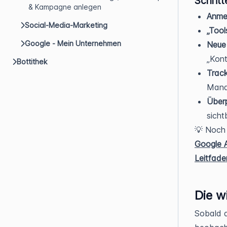
Schritt
& Kampagne anlegen
Anme
Social-Media-Marketing
„Tool
Google - Mein Unternehmen
Neue
„Kont
Bottithek
Trac
Mana
Überp
sicht
💡 Noch 
Google 
Leitfade
Die w
Sobald d