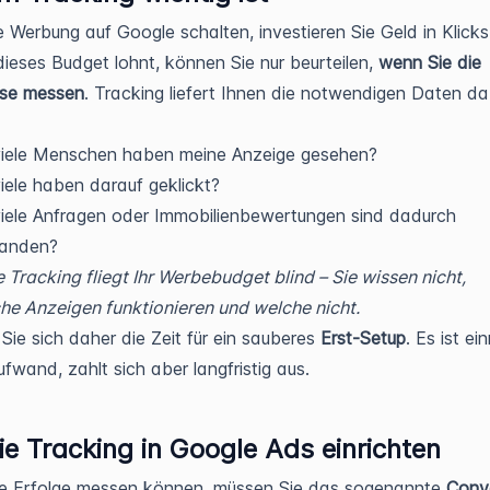
 Werbung auf Google schalten, investieren Sie Geld in Klick
dieses Budget lohnt, können Sie nur beurteilen,
wenn Sie die
sse messen
. Tracking liefert Ihnen die notwendigen Daten da
viele Menschen haben meine Anzeige gesehen?
iele haben darauf geklickt?
iele Anfragen oder Immobilienbewertungen sind dadurch
tanden?
 Tracking fliegt Ihr Werbebudget blind – Sie wissen nicht,
he Anzeigen funktionieren und welche nicht.
ie sich daher die Zeit für ein sauberes
Erst-Setup
. Es ist ei
fwand, zahlt sich aber langfristig aus.
ie Tracking in Google Ads einrichten
ie Erfolge messen können, müssen Sie das sogenannte
Conv