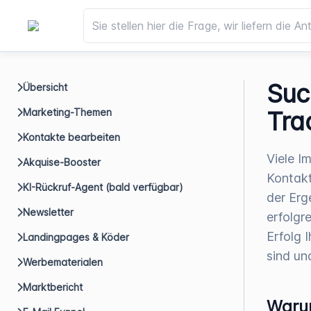
Suc
Übersicht
Marketing-Themen
Tra
Kontakte bearbeiten
Viele I
Akquise-Booster
Kontakt
KI-Rückruf-Agent (bald verfügbar)
der Erg
Newsletter
erfolgre
Erfolg 
Landingpages & Köder
sind un
Werbematerialen
Marktbericht
Warum