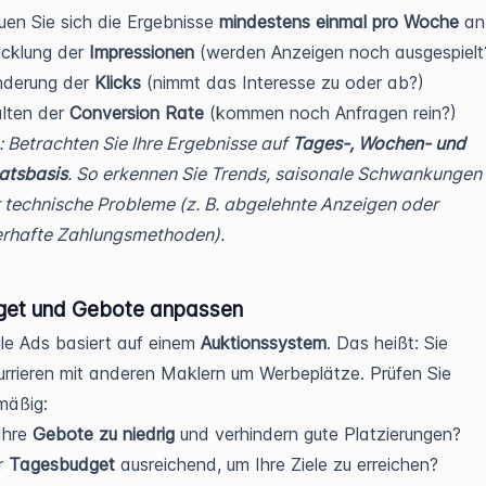
en Sie sich die Ergebnisse
mindestens einmal pro Woche
an
icklung der
Impressionen
(werden Anzeigen noch ausgespielt
nderung der
Klicks
(nimmt das Interesse zu oder ab?)
lten der
Conversion Rate
(kommen noch Anfragen rein?)
: Betrachten Sie Ihre Ergebnisse auf
Tages-, Wochen- und
atsbasis
. So erkennen Sie Trends, saisonale Schwankungen
 technische Probleme (z. B. abgelehnte Anzeigen oder
erhafte Zahlungsmethoden).
get und Gebote anpassen
le Ads basiert auf einem
Auktionssystem
. Das heißt: Sie
rrieren mit anderen Maklern um Werbeplätze. Prüfen Sie
mäßig:
Ihre
Gebote zu niedrig
und verhindern gute Platzierungen?
hr
Tagesbudget
ausreichend, um Ihre Ziele zu erreichen?