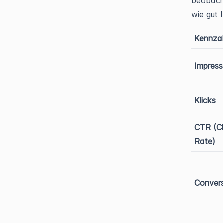
beobach
wie gut 
Kennza
Impress
Klicks
CTR (Cl
Rate)
Conver