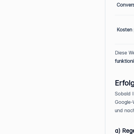
Conver
Kosten 
Diese We
funktion
Erfol
Sobald I
Google-W
und nach
a) Reg