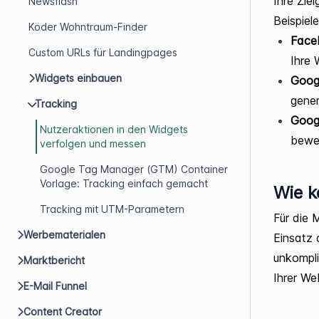
Ihre Zie
Newsflash
Beispiele
Köder Wohntraum-Finder
Face
Custom URLs für Landingpages
Ihre 
Widgets einbauen
Goog
gener
Tracking
Googl
Nutzeraktionen in den Widgets
bewe
verfolgen und messen
Google Tag Manager (GTM) Container
Vorlage: Tracking einfach gemacht
Wie k
Tracking mit UTM-Parametern
Für die 
Werbematerialen
Einsatz
unkompli
Marktbericht
Ihrer Web
E-Mail Funnel
Content Creator