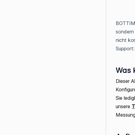
BOTTIMMO
sondern 
nicht ko
Support
Was 
Dieser Ab
Konfigur
Sie ledi
unsere
T
Messunge