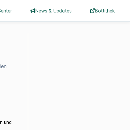
Center
News & Updates
Bottithek
den
en und