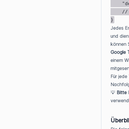
	"detail": "Detail", // Nicht bei allen Ergeignissen verfügbar

	// ... zusätzliche Parameter

}
Jedes Er
und dien
können S
Google 
einem W
mitgese
Für jede
Nachfolg
💡
Bitte
verwend
Überbli