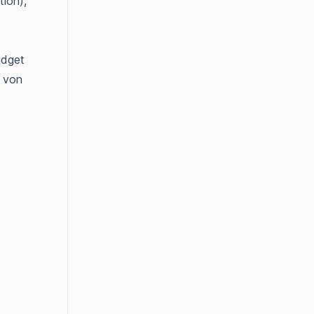
tion),
idget
e von