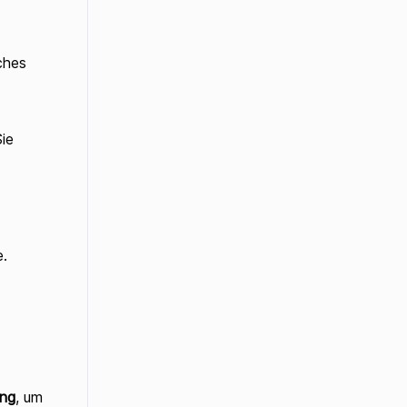
ches
ie
e.
ung
, um