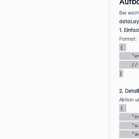
Aufba
Bei wich
dataLay
1. Einfac
Form
{ 

	"event": "BtmWidget_WidgetName_Aktion_Detail", 

	// ... zusätzliche Parameter 

}
2. Detail
Aktion u
{ 

	"event": "BtmWidget", 

	"widget": "WidgetName", 

	"action": "Aktion", 
