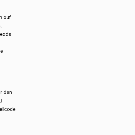
n auf
.
Leads
te
ir den
d
uellcode