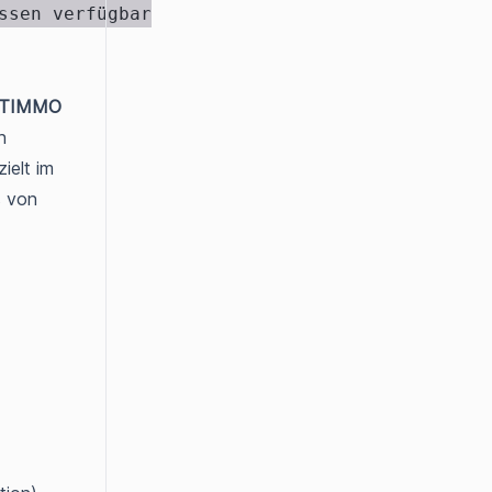
TIMMO
h
ielt im
s von