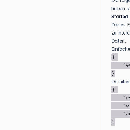
Die folg
haben ab
Started
Dieses E
zu inter
Daten.
Einfache
{ 

	"event": "BtmWidget_Valuation_Started" 

}
Detaillie
{ 

	"event": "BtmWidget", 

	"widget": "Valuation", 

	"action": "Started" 

}