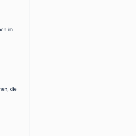
men im
men, die