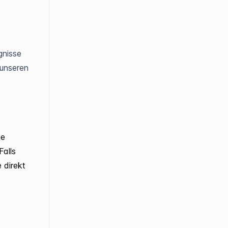
gnisse
 unseren
ie
Falls
 direkt